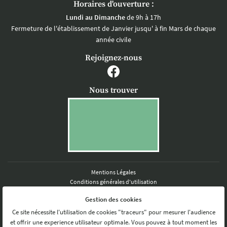
Horaires d'ouverture :
Lundi au Dimanche
de 9h à 17h
Fermeture de l'établissement de Janvier jusqu' à fin Mars de chaque
année civile
Rejoignez-nous
Nous trouver
Mentions Légales
Conditions générales d'utilisation
Politique de confidentialité
Gestion des cookies
Gestion des cookies
Sitemap
Ce site nécessite l'utilisation de cookies "traceurs" pour mesurer l'audience
Gîte de groupe Tours
et offrir une experience utilisateur optimale. Vous pouvez à tout moment les