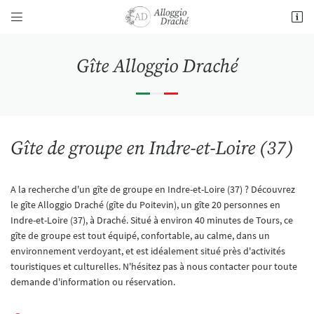


11 Le Poitevin,
37800 Draché
Gîte Alloggio Draché
06 61 89 10 99
Gîte de groupe en Indre-et-Loire (37)
A la recherche d'un gîte de groupe en Indre-et-Loire (37) ? Découvrez
le gîte Alloggio Draché (gîte du Poitevin), un gîte 20 personnes en
Adresse email de réception

Indre-et-Loire (37), à Draché. Situé à environ 40 minutes de Tours, ce
gîte de groupe est tout équipé, confortable, au calme, dans un
En cochant cette case, vous consentez à recevoir nos propositions commerciales à l'adresse
environnement verdoyant, et est idéalement situé près d'activités
email indiqué ci-dessus. Vous pouvez vous désinscrire à tout moment en utilisant
le
formulaire de désinscription
.
touristiques et culturelles. N'hésitez pas à nous contacter pour toute
demande d'information ou réservation.
INSCRIPTION