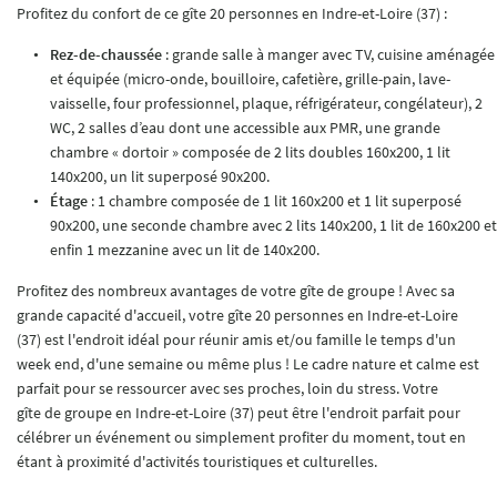
Profitez du confort de ce gîte 20 personnes en Indre-et-Loire (37) :
Rez-de-chaussée
: grande salle à manger avec TV, cuisine aménagée
et équipée (micro-onde, bouilloire, cafetière, grille-pain, lave-
vaisselle, four professionnel, plaque, réfrigérateur, congélateur), 2
WC, 2 salles d’eau dont une accessible aux PMR, une grande
ACCUEIL
Une question
chambre « dortoir » composée de 2 lits doubles 160x200, 1 lit
140x200, un lit superposé 90x200.
GÎTE
Étage
: 1 chambre composée de 1 lit 160x200 et 1 lit superposé
06 61 89 10 99
90x200, une seconde chambre avec 2 lits 140x200, 1 lit de 160x200 et
TOURISME
enfin 1 mezzanine avec un lit de 140x200.
Profitez des nombreux avantages de votre gîte de groupe ! Avec sa
TARIFS
grande capacité d'accueil, votre gîte 20 personnes en Indre-et-Loire
(37) est l'endroit idéal pour réunir amis et/ou famille le temps d'un
EN IMAGES
Information
week end, d'une semaine ou même plus ! Le cadre nature et calme est
parfait pour se ressourcer avec ses proches, loin du stress. Votre
Les animaux sont inte
AVIS
gîte de groupe en Indre-et-Loire (37) peut être l'endroit parfait pour
célébrer un événement ou simplement profiter du moment, tout en
Rejoignez-nou
ACTUALITÉS
étant à proximité d'activités touristiques et culturelles.