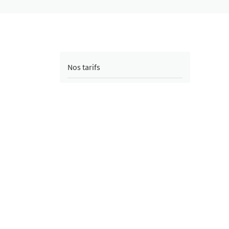
email indiqué ci-dessus. Vous pouvez vous désinscrire à tout moment en utilisant
de désinscription
.
INSCRIPTION
Nos tarifs