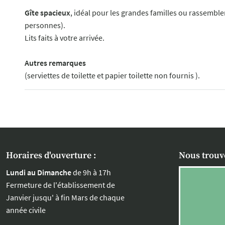
Gîte spacieux
, idéal pour les grandes familles ou rassemble
personnes).
Lits faits à votre arrivée.
Autres remarques
(serviettes de toilette et papier toilette non fournis ).
Horaires d'ouverture :
Nous trouv
Lundi au Dimanche
de 9h à 17h
Fermeture de l'établissement de
Janvier jusqu' à fin Mars de chaque
année civile