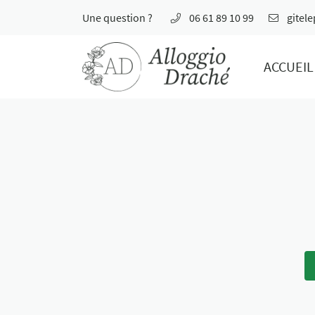
Une question ?
06 61 89 10 99
11 Le Poitevin,
37800 Draché
ACCUEIL
06 61 89 10 99
Adresse email de réception

En cochant cette case, vous consentez à recevoir nos propositions commerciales à