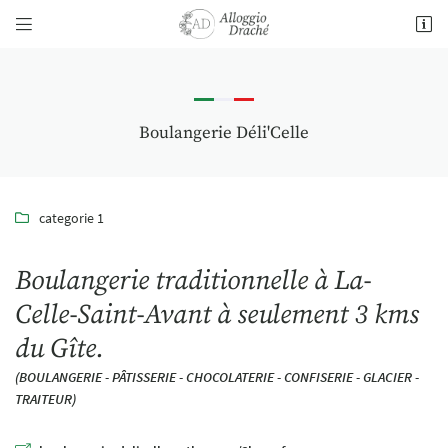


11 Le Poitevin,
37800 Draché
06 61 89 10 99
Boulangerie Déli'Celle
categorie 1

Boulangerie traditionnelle à La-
Celle-Saint-Avant à seulement 3 kms
Adresse email de réception

du Gîte.
En cochant cette case, vous consentez à recevoir nos propositions commerciales à l'adresse
email indiqué ci-dessus. Vous pouvez vous désinscrire à tout moment en utilisant
le
(BOULANGERIE - PÂTISSERIE - CHOCOLATERIE - CONFISERIE - GLACIER -
formulaire de désinscription
.
TRAITEUR)
INSCRIPTION