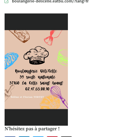
boulangerie-delicelle.eatbu.com/?lang=fr
N'hésitez pas à partager !