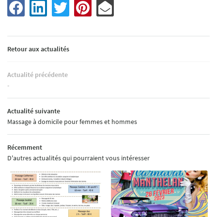
ACCUEIL
Une question
Retour aux actualités
GÎTE
Actualité précédente
06 61 89 10 99
-
TOURISME
Actualité suivante
TARIFS
Massage à domicile pour femmes et hommes
EN IMAGES
Information
Récemment
D'autres actualités qui pourraient vous intéresser
Les animaux sont inte
AVIS
Rejoignez-nou
ACTUALITÉS
CONTACT